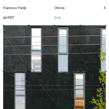
Francisco Pardo
Oficina
X
gm1607
(
)